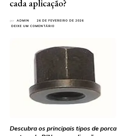
cada aplicação?
por
ADMIN
26 DE FEVEREIRO DE 2026
EM
DEIXE UM COMENTÁRIO
TIPOS
DE
PORCA
SEXTAVADA
DIN:
QUAL
MODELO
ESCOLHER
PARA
CADA
APLICAÇÃO?
Descubra os principais tipos de porca