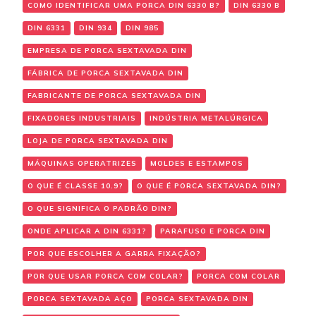
COMO IDENTIFICAR UMA PORCA DIN 6330 B?
DIN 6330 B
DIN 6331
DIN 934
DIN 985
EMPRESA DE PORCA SEXTAVADA DIN
FÁBRICA DE PORCA SEXTAVADA DIN
FABRICANTE DE PORCA SEXTAVADA DIN
FIXADORES INDUSTRIAIS
INDÚSTRIA METALÚRGICA
LOJA DE PORCA SEXTAVADA DIN
MÁQUINAS OPERATRIZES
MOLDES E ESTAMPOS
O QUE É CLASSE 10.9?
O QUE É PORCA SEXTAVADA DIN?
O QUE SIGNIFICA O PADRÃO DIN?
ONDE APLICAR A DIN 6331?
PARAFUSO E PORCA DIN
POR QUE ESCOLHER A GARRA FIXAÇÃO?
POR QUE USAR PORCA COM COLAR?
PORCA COM COLAR
PORCA SEXTAVADA AÇO
PORCA SEXTAVADA DIN