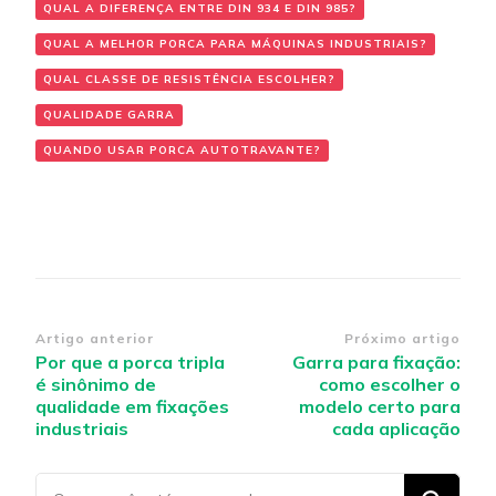
QUAL A DIFERENÇA ENTRE DIN 934 E DIN 985?
QUAL A MELHOR PORCA PARA MÁQUINAS INDUSTRIAIS?
QUAL CLASSE DE RESISTÊNCIA ESCOLHER?
QUALIDADE GARRA
QUANDO USAR PORCA AUTOTRAVANTE?
Navegação
Artigo anterior
Próximo artigo
Por que a porca tripla
Garra para fixação:
de
é sinônimo de
como escolher o
post
qualidade em fixações
modelo certo para
industriais
cada aplicação
Procurando