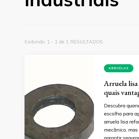
Exibindo: 1 - 1 de 1 RESULTADOS
ARRUELAS
Arruela lis
quais vanta
Descubra quando
escolha para a
arruela lisa r
mecânico, mas 
garantir segur