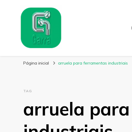
Garra Fixação
Líder em Fabricação de Parafusos Especiais
Página inicial
arruela para ferramentas industriais
TAG
arruela para
industriais