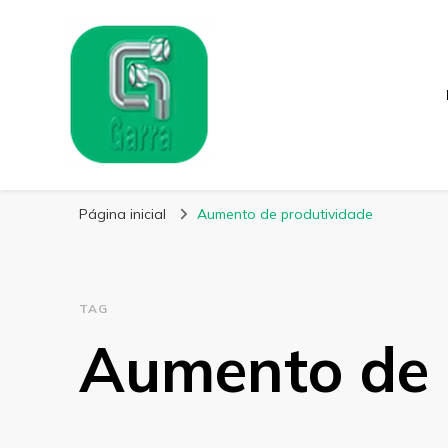
Garra Fixação
Líder em Fabricação de Parafusos Especiais
Página inicial
Aumento de produtividade
TAG
Aumento de 