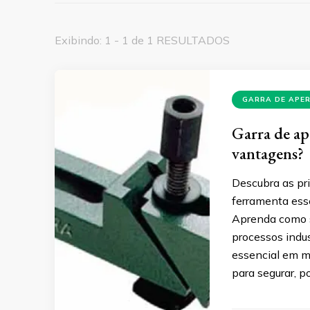
Exibindo: 1 - 1 de 1 RESULTADOS
GARRA DE APE
Garra de ape
vantagens?
Descubra as pri
ferramenta ess
Aprenda como s
processos indus
essencial em m
para segurar, p