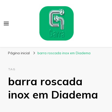
Garra Fixação
Líder em Fabricação de Parafusos Especiais
Página inicial
barra roscada inox em Diadema
TAG
barra roscada
inox em Diadema