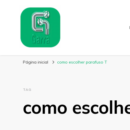
Garra Fixação
Líder em Fabricação de Parafusos Especiais
Página inicial
como escolher parafuso T
TAG
como escolhe