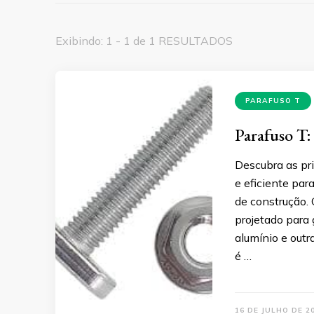
Exibindo: 1 - 1 de 1 RESULTADOS
PARAFUSO T
Parafuso T:
Descubra as pr
e eficiente par
de construção.
projetado para 
alumínio e outr
é …
16 DE JULHO DE 2