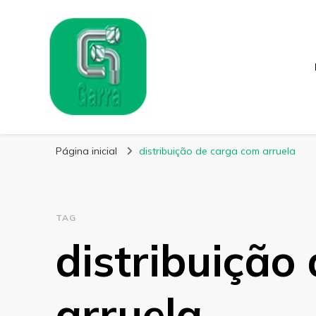
Garra Fixação
Líder em Fabricação de Parafusos Especiais
Página inicial
distribuição de carga com arruela
TAG
distribuição
arruela