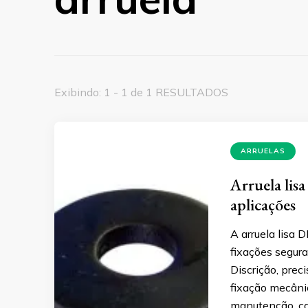
Exibindo: 1 - 1 de 1 RESULTADOS
ARRUELAS
Arruela lis
aplicações
A arruela lisa 
fixações segura
Discrição, prec
fixação mecânic
manutenção, ca