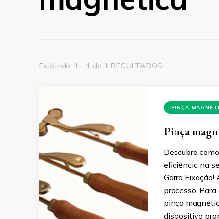
Exibindo: 1 - 1 de 1 RESULTADOS
PINÇA MAGNÉT
Pinça magnét
Descubra como 
eficiência na s
Garra Fixação! 
processo. Para
pinça magnétic
dispositivo pr