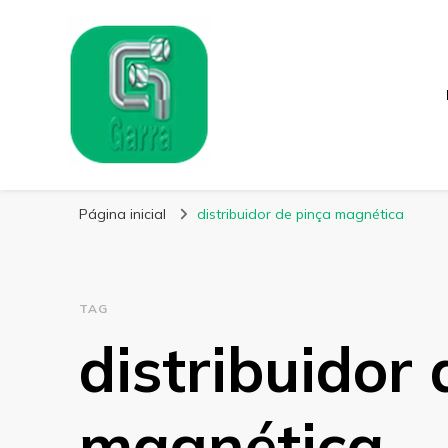
Garra Fixação
Líder em Fabricação de Parafusos Especiais
Página inicial
distribuidor de pinça magnética
TAG
distribuidor 
magnética