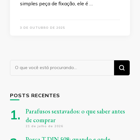
simples peça de fixação, ele é …
3 DE OUTUBRO DE 2025
Procurando
algo?
POSTS RECENTES
Parafusos sextavados: o que saber antes
de comprar
21 de julho de 2026
Porca T DIN 508: quando e onde