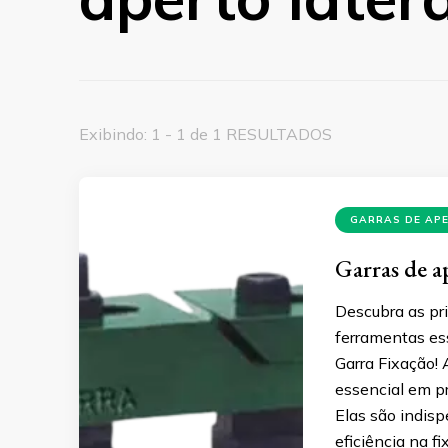
Exibindo: 1 - 1 de 1 RESULTADOS
GARRAS DE AP
Garras de ap
Descubra as pri
ferramentas es
Garra Fixação!
essencial em p
Elas são indisp
eficiência na f