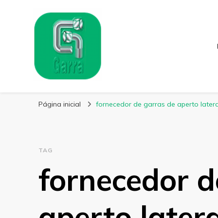
Garra Fixação
Líder em Fabricação de Parafusos Especiais
Página inicial
fornecedor de garras de aperto latera
TAG
fornecedor d
aperto latera