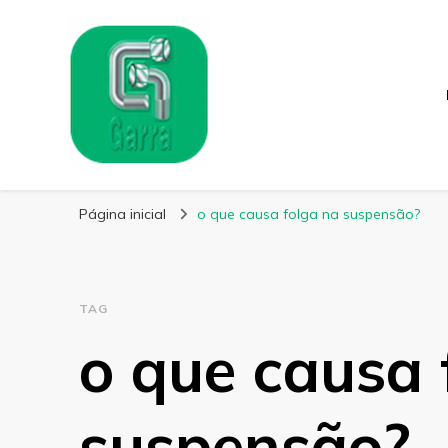
Garra Fixação
Líder em Fabricação de Parafusos Especiais
Página inicial
o que causa folga na suspensão?
TAG
o que causa 
suspensão?