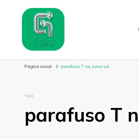
Garra Fixação
Líder em Fabricação de Parafusos Especiais
Página inicial
parafuso T na zona sul
TAG
parafuso T n