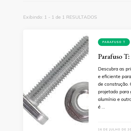
Exibindo: 1 - 1 de 1 RESULTADOS
PARAFUSO T
Parafuso T:
Descubra as pr
e eficiente par
de construção.
projetado para 
alumínio e outr
é …
16 DE JULHO DE 2