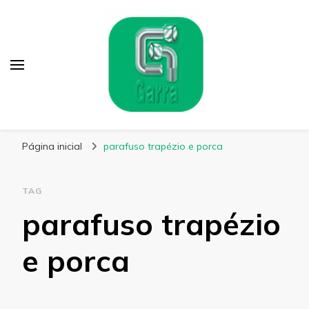
Garra Fixação
Líder em Fabricação de Parafusos Especiais
Página inicial
parafuso trapézio e porca
TAG
parafuso trapézio
e porca