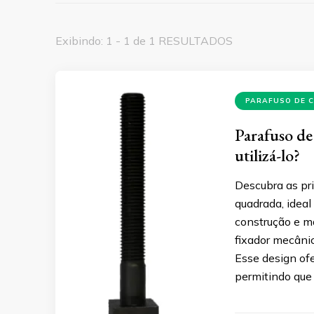
Exibindo: 1 - 1 de 1 RESULTADOS
PARAFUSO DE 
Parafuso de
utilizá-lo?
Descubra as pri
quadrada, ideal
construção e m
fixador mecâni
Esse design ofe
permitindo que 