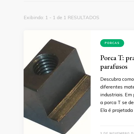
Exibindo: 1 - 1 de 1 RESULTADOS
PORCAS
Porca T: pr
parafusos
Descubra como 
diferentes mate
industriais. Em
a porca T se d
Ela é projetada
3 DE NOVEMBRO D