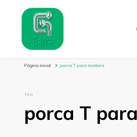
Garra Fixação
Líder em Fabricação de Parafusos Especiais
Página inicial
porca T para madeira
TAG
porca T par