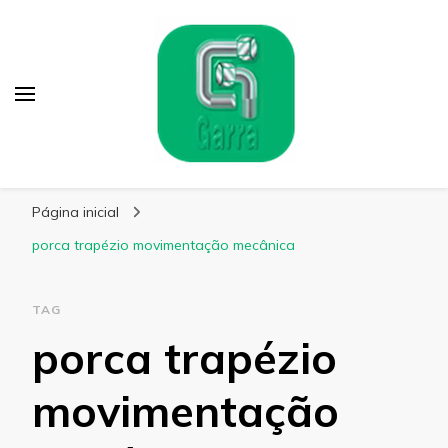
Garra Fixação
Líder em Fabricação de Parafusos Especiais
Página inicial
porca trapézio movimentação mecânica
TAG
porca trapézio
movimentação