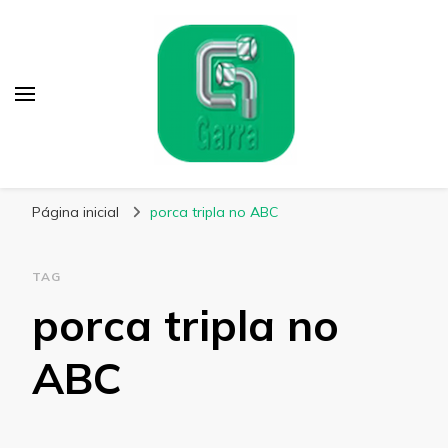
Garra Fixação
Líder em Fabricação de Parafusos Especiais
Página inicial
porca tripla no ABC
TAG
porca tripla no
ABC