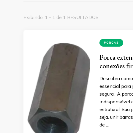
Exibindo: 1 - 1 de 1 RESULTADOS
PORCAS
Porca extens
conexões fi
Descubra como
essencial para 
segura. A porc
indispensável 
estrutural. Sua 
seja, unir bar
de …