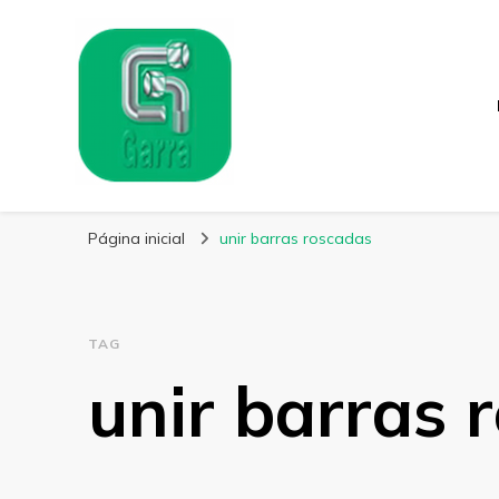
Garra Fixação
Líder em Fabricação de Parafusos Especiais
Página inicial
unir barras roscadas
TAG
unir barras 